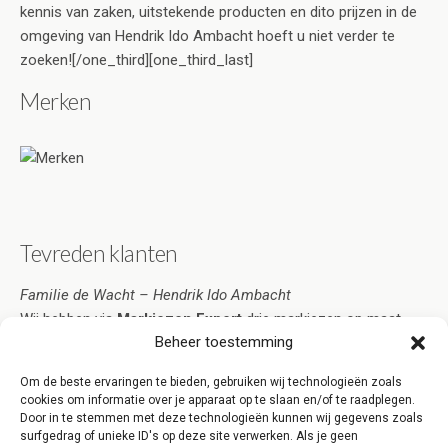
kennis van zaken, uitstekende producten en dito prijzen in de
omgeving van Hendrik Ido Ambacht hoeft u niet verder te
zoeken![/one_third][one_third_last]
Merken
Tevreden klanten
Familie de Wacht – Hendrik Ido Ambacht
Wij hebben via
Markiezen Expert
drie markiezen op maat
Beheer toestemming
laten maken en laten monteren. De service is uitstekend,
evenals de prijs! Wij kunnen Markiezen Expert Hendrik Ido
Om de beste ervaringen te bieden, gebruiken wij technologieën zoals
Ambacht dan ook adviseren indien u op zoek bent naar een
cookies om informatie over je apparaat op te slaan en/of te raadplegen.
betrouwbare leverancier!
Door in te stemmen met deze technologieën kunnen wij gegevens zoals
surfgedrag of unieke ID's op deze site verwerken. Als je geen
[clear][/one_third_last]