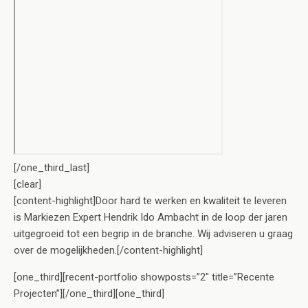
[/one_third_last]
[clear]
[content-highlight]Door hard te werken en kwaliteit te leveren
is Markiezen Expert Hendrik Ido Ambacht in de loop der jaren
uitgegroeid tot een begrip in de branche. Wij adviseren u graag
over de mogelijkheden.[/content-highlight]
[one_third][recent-portfolio showposts=”2″ title=”Recente
Projecten”][/one_third][one_third]