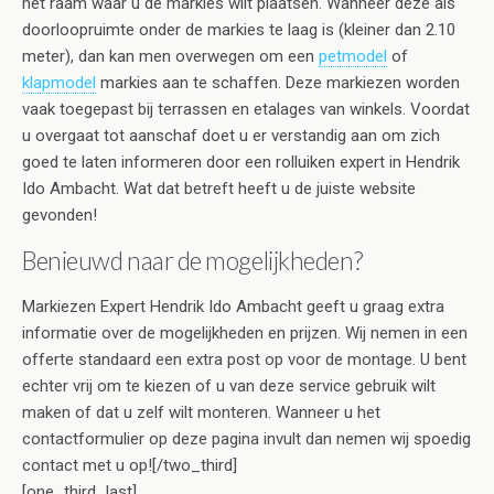
het raam waar u de markies wilt plaatsen. Wanneer deze als
doorloopruimte onder de markies te laag is (kleiner dan 2.10
meter), dan kan men overwegen om een
petmodel
of
klapmodel
markies aan te schaffen. Deze markiezen worden
vaak toegepast bij terrassen en etalages van winkels. Voordat
u overgaat tot aanschaf doet u er verstandig aan om zich
goed te laten informeren door een rolluiken expert in Hendrik
Ido Ambacht. Wat dat betreft heeft u de juiste website
gevonden!
Benieuwd naar de mogelijkheden?
Markiezen Expert Hendrik Ido Ambacht geeft u graag extra
informatie over de mogelijkheden en prijzen. Wij nemen in een
offerte standaard een extra post op voor de montage. U bent
echter vrij om te kiezen of u van deze service gebruik wilt
maken of dat u zelf wilt monteren. Wanneer u het
contactformulier op deze pagina invult dan nemen wij spoedig
contact met u op![/two_third]
[one_third_last]