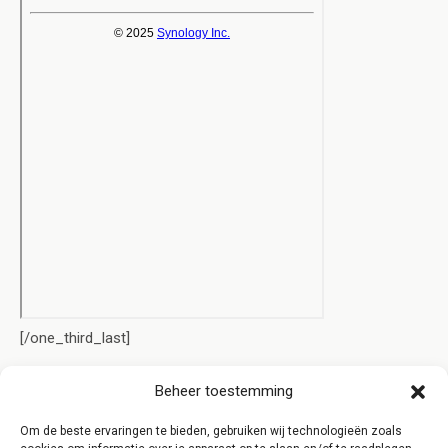
[/one_third_last]
[clear]
Beheer toestemming
[content-highlight]Door hard te werken en kwaliteit te leveren
Om de beste ervaringen te bieden, gebruiken wij technologieën zoals
is
Markiezen Expert
in de loop der jaren uitgegroeid tot een