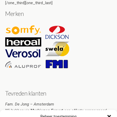
[/one_third][one_third_last]
Merken
Tevreden klanten
Fam. De Jong – Amsterdam
Wij hebben via
Markiezen Expert
een offerte aangevraagd.
Beheer toestemming
Deze was zo overtuigend dat ik de markiezen heb besteld.