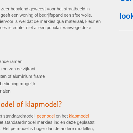
 zeer bepalend geweest voor het straatbeeld in
eeft een woning of bedrijfspand een sfeervolle,
iervoor is wel dat de markies qua materiaal, kleur en
ies is echter niet alleen populair vanwege deze
aande ramen
zon van de zijkant
uten of aluminium frame
bediening mogelijk
rialen
het standaardmodel,
petmodel
en het
klapmodel
het standaardmodel markies indien deze geplaatst
. Het petmodel is hoger dan de andere modellen,