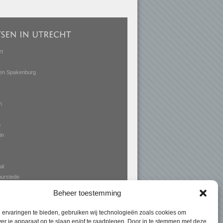
rt
en Spakenburg
n
n
in
al
Duurstede
Beheer toestemming
ervaringen te bieden, gebruiken wij technologieën zoals cookies om
ver je apparaat op te slaan en/of te raadplegen. Door in te stemmen met deze