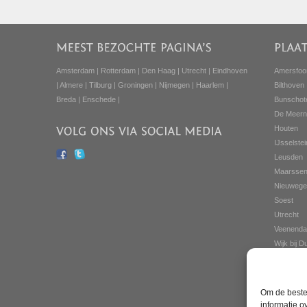
Amsterdam
|
Rotterdam
|
Den Haag
|
Utrecht
|
Eindhoven
Amersfoo
|
Almere
|
Tilburg
|
Groningen
|
Nijmegen
|
Haarlem
|
Bilthoven
Breda
|
Enschede
|
Bunschot
De Meern
Houten
IJsselstei
Leusden
Maarsse
Nieuwege
Soest
Utrecht
Veenenda
Wijk bij 
Woerden
Zeist
Om de beste 
informatie o