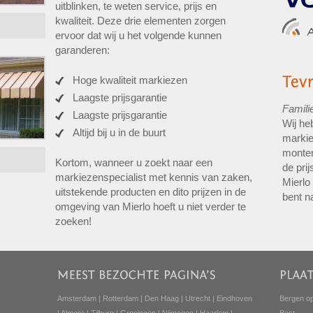
uitblinken, te weten service, prijs en
kwaliteit. Deze drie elementen zorgen
ervoor dat wij u het volgende kunnen
garanderen:
Hoge kwaliteit markiezen
Laagste prijsgarantie
Famili
Laagste prijsgarantie
Wij he
Altijd bij u in de buurt
markie
monter
Kortom, wanneer u zoekt naar een
de pri
markiezenspecialist met kennis van zaken,
Mierlo
uitstekende producten en dito prijzen in de
bent n
omgeving van Mierlo hoeft u niet verder te
zoeken!
Amsterdam
|
Rotterdam
|
Den Haag
|
Utrecht
|
Eindhoven
Bergen o