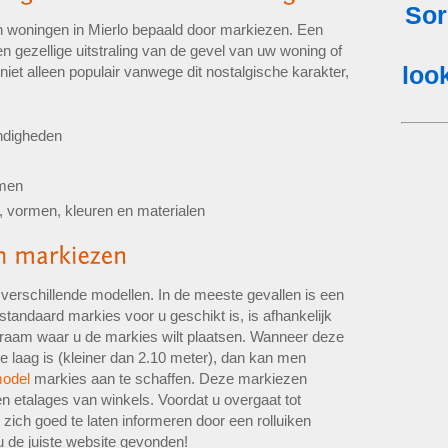
an woningen in Mierlo bepaald door markiezen. Een
n gezellige uitstraling van de gevel van uw woning of
 niet alleen populair vanwege dit nostalgische karakter,
ndigheden
amen
, vormen, kleuren en materialen
e verschillende modellen. In de meeste gevallen is een
standaard markies voor u geschikt is, is afhankelijk
t raam waar u de markies wilt plaatsen. Wanneer deze
e laag is (kleiner dan 2.10 meter), dan kan men
model
markies aan te schaffen. Deze markiezen
n etalages van winkels. Voordat u overgaat tot
zich goed te laten informeren door een rolluiken
 u de juiste website gevonden!