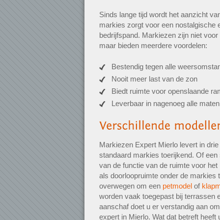
Sinds lange tijd wordt het aanzicht v
markies zorgt voor een nostalgische e
bedrijfspand. Markiezen zijn niet voor
maar bieden meerdere voordelen:
Bestendig tegen alle weersomsta
Nooit meer last van de zon
Biedt ruimte voor openslaande r
Leverbaar in nagenoeg alle maten
Markiezen Expert Mierlo levert in dri
standaard markies toerijkend. Of een 
van de functie van de ruimte voor he
als doorloopruimte onder de markies t
overwegen om een
petmodel
of
klap
worden vaak toegepast bij terrassen e
aanschaf doet u er verstandig aan om 
expert in Mierlo. Wat dat betreft heeft