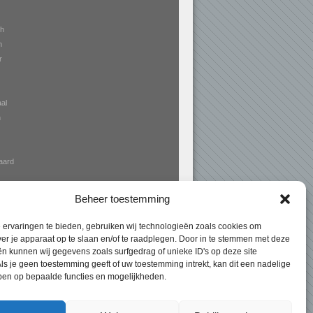
h
n
r
al
n
aard
n
Beheer toestemming
ervaringen te bieden, gebruiken wij technologieën zoals cookies om
ver je apparaat op te slaan en/of te raadplegen. Door in te stemmen met deze
n kunnen wij gegevens zoals surfgedrag of unieke ID's op deze site
n Expert
> Markiezen Mierlo – hoogte kwaliteit,
ls je geen toestemming geeft of uw toestemming intrekt, kan dit een nadelige
ben op bepaalde functies en mogelijkheden.
ijzen!