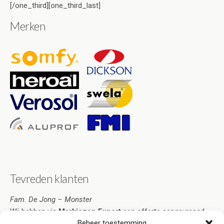
[/one_third][one_third_last]
Merken
Tevreden klanten
Fam. De Jong – Monster
Wij hebben via
Markiezen Expert
een offerte aangevraagd.
Beheer toestemming
Deze was zo overtuigend dat ik de markiezen heb besteld.