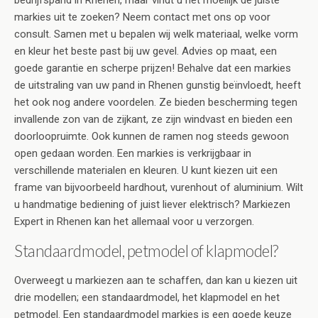
bedrijfspand in Rhenen, maar vindt u het moeilijk de juiste
markies uit te zoeken? Neem contact met ons op voor
consult. Samen met u bepalen wij welk materiaal, welke vorm
en kleur het beste past bij uw gevel. Advies op maat, een
goede garantie en scherpe prijzen! Behalve dat een markies
de uitstraling van uw pand in Rhenen gunstig beïnvloedt, heeft
het ook nog andere voordelen. Ze bieden bescherming tegen
invallende zon van de zijkant, ze zijn windvast en bieden een
doorloopruimte. Ook kunnen de ramen nog steeds gewoon
open gedaan worden. Een markies is verkrijgbaar in
verschillende materialen en kleuren. U kunt kiezen uit een
frame van bijvoorbeeld hardhout, vurenhout of aluminium. Wilt
u handmatige bediening of juist liever elektrisch? Markiezen
Expert in Rhenen kan het allemaal voor u verzorgen.
Standaardmodel, petmodel of klapmodel?
Overweegt u markiezen aan te schaffen, dan kan u kiezen uit
drie modellen; een standaardmodel, het klapmodel en het
petmodel. Een standaardmodel markies is een goede keuze