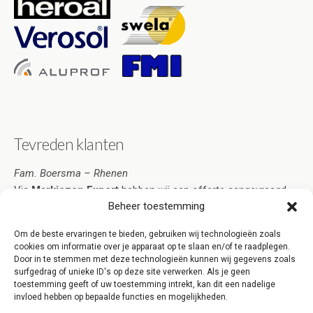
Tevreden klanten
Fam. Boersma – Rhenen
Via
Markiezen Expert
hebben wij een offerte aangevraagd.
Beheer toestemming
De offerte omvatte al onze wensen en was tegelijkertijd zeer
scherp geprijsd. We hebben de offerte geaccepteerd en kort
Om de beste ervaringen te bieden, gebruiken wij technologieën zoals
daarna werden de markiezen al geplaatst. Wij zijn erg tevreden
cookies om informatie over je apparaat op te slaan en/of te raadplegen.
over Markiezen Expert Rhenen!
Door in te stemmen met deze technologieën kunnen wij gegevens zoals
surfgedrag of unieke ID's op deze site verwerken. Als je geen
[clear][/one_third_last]
toestemming geeft of uw toestemming intrekt, kan dit een nadelige
invloed hebben op bepaalde functies en mogelijkheden.