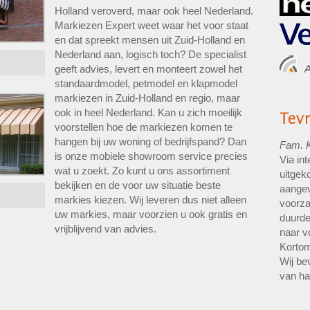
Holland veroverd, maar ook heel Nederland.
Markiezen Expert weet waar het voor staat
en dat spreekt mensen uit Zuid-Holland en
Nederland aan, logisch toch? De specialist
geeft advies, levert en monteert zowel het
standaardmodel, petmodel en klapmodel
markiezen in Zuid-Holland en regio, maar
ook in heel Nederland. Kan u zich moeilijk
voorstellen hoe de markiezen komen te
hangen bij uw woning of bedrijfspand? Dan
Fam. K
is onze mobiele showroom service precies
Via int
wat u zoekt. Zo kunt u ons assortiment
uitgek
bekijken en de voor uw situatie beste
aangev
markies kiezen. Wij leveren dus niet alleen
voorza
uw markies, maar voorzien u ook gratis en
duurde
vrijblijvend van advies.
naar v
Kortom
Wij be
van ha