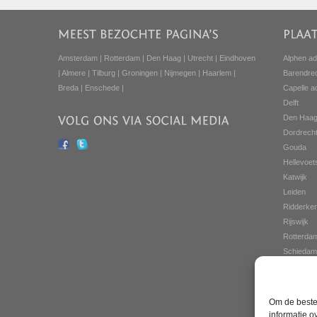
Amsterdam
|
Rotterdam
|
Den Haag
|
Utrecht
|
Eindhoven
Alphen ad
|
Almere
|
Tilburg
|
Groningen
|
Nijmegen
|
Haarlem
|
Barendre
Breda
|
Enschede
|
Capelle a
Delft
Den Haa
Dordrech
Gouda
Hellevoets
Katwijk
Leiden
Ridderke
Rijswijk
Rotterda
Schiedam
Spijkenis
Vlaarding
Om de beste 
informatie o