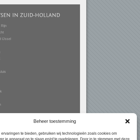
 Rijn
cht
d IJssel
g
t
luis
rk
m
se
Beheer toestemming
en
ervaringen te bieden, gebruiken wij technologieën zoals cookies om
ver je apparaat op te slaan en/of te raadplegen. Door in te stemmen met deze