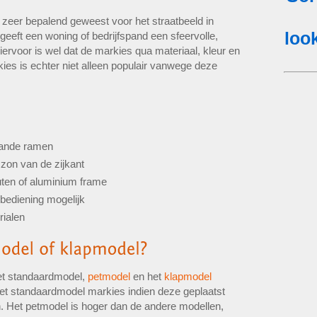
 zeer bepalend geweest voor het straatbeeld in
eeft een woning of bedrijfspand een sfeervolle,
iervoor is wel dat de markies qua materiaal, kleur en
ies is echter niet alleen populair vanwege deze
aande ramen
zon van de zijkant
uten of aluminium frame
bediening mogelijk
rialen
het standaardmodel,
petmodel
en het
klapmodel
het standaardmodel markies indien deze geplaatst
. Het petmodel is hoger dan de andere modellen,