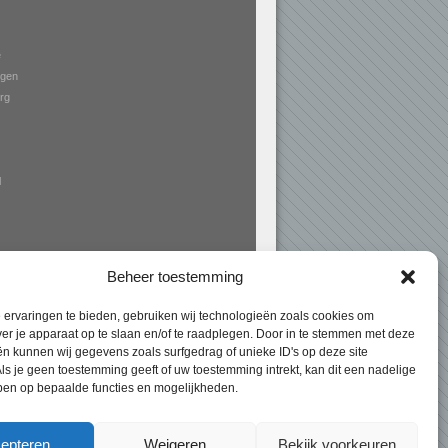
e
gen
rg
l
Beheer toestemming
ervaringen te bieden, gebruiken wij technologieën zoals cookies om
ver je apparaat op te slaan en/of te raadplegen. Door in te stemmen met deze
n kunnen wij gegevens zoals surfgedrag of unieke ID's op deze site
n Expert
> Markiezen Denekamp – hoogte
ls je geen toestemming geeft of uw toestemming intrekt, kan dit een nadelige
ben op bepaalde functies en mogelijkheden.
laagste prijzen!
epteren
Weigeren
Bekijk voorkeuren