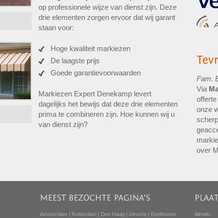
op professionele wijze van dienst zijn. Deze
drie elementen zorgen ervoor dat wij garant
staan voor:
Hoge kwaliteit markiezen
De laagste prijs
Goede garantievoorwaarden
Fam. 
Via
Ma
Markiezen Expert Denekamp levert
offert
dagelijks het bewijs dat deze drie elementen
onze w
prima te combineren zijn. Hoe kunnen wij u
scherp
van dienst zijn?
geacce
markie
over 
Amsterdam
|
Rotterdam
|
Den Haag
|
Utrecht
|
Eindhoven
Almelo