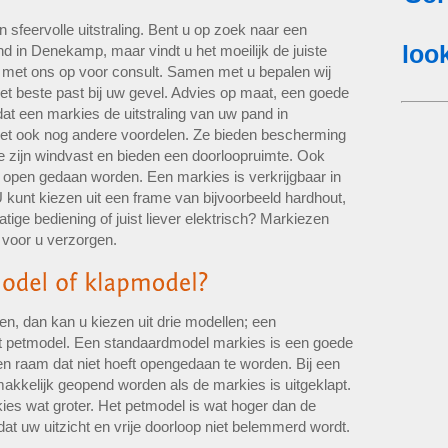
 sfeervolle uitstraling. Bent u op zoek naar een
d in Denekamp, maar vindt u het moeilijk de juiste
 met ons op voor consult. Samen met u bepalen wij
et beste past bij uw gevel. Advies op maat, een goede
dat een markies de uitstraling van uw pand in
het ook nog andere voordelen. Ze bieden bescherming
ze zijn windvast en bieden een doorloopruimte. Ook
pen gedaan worden. Een markies is verkrijgbaar in
U kunt kiezen uit een frame van bijvoorbeeld hardhout,
ige bediening of juist liever elektrisch? Markiezen
 voor u verzorgen.
n, dan kan u kiezen uit drie modellen; een
t petmodel. Een standaardmodel markies is een goede
en raam dat niet hoeft opengedaan te worden. Bij een
kkelijk geopend worden als de markies is uitgeklapt.
rkies wat groter. Het petmodel is wat hoger dan de
dat uw uitzicht en vrije doorloop niet belemmerd wordt.