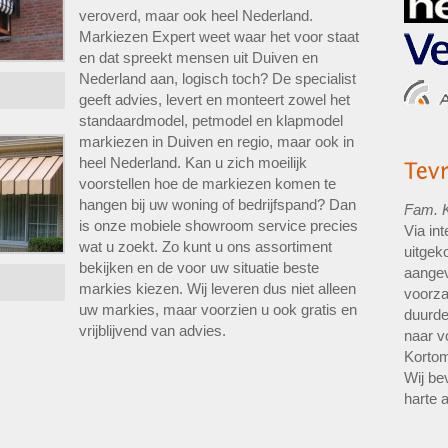
veroverd, maar ook heel Nederland.
Markiezen Expert weet waar het voor staat
en dat spreekt mensen uit Duiven en
Nederland aan, logisch toch? De specialist
geeft advies, levert en monteert zowel het
standaardmodel, petmodel en klapmodel
markiezen in Duiven en regio, maar ook in
heel Nederland. Kan u zich moeilijk
voorstellen hoe de markiezen komen te
hangen bij uw woning of bedrijfspand? Dan
Fam. K
is onze mobiele showroom service precies
Via int
wat u zoekt. Zo kunt u ons assortiment
uitgek
bekijken en de voor uw situatie beste
aangev
markies kiezen. Wij leveren dus niet alleen
voorza
uw markies, maar voorzien u ook gratis en
duurde
vrijblijvend van advies.
naar v
Kortom
Wij be
harte 