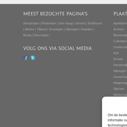
Amsterdam
|
Rotterdam
|
Den Haag
|
Utrecht
|
Eindhoven
Apeldoor
|
Almere
|
Tilburg
|
Groningen
|
Nijmegen
|
Haarlem
|
Arnhem
Breda
|
Enschede
|
Barnevel
Culembor
Doetinch
Ede
Ermelo
Harderwij
Nijmegen
Oosterho
Wagening
Wijchen
Winterswi
Zevenaar
Zutphen
Om de beste 
informatie o
technologieë