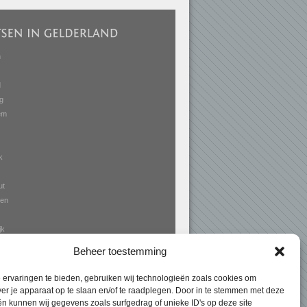
n
d
g
em
k
ut
en
jk
Beheer toestemming
ervaringen te bieden, gebruiken wij technologieën zoals cookies om
ver je apparaat op te slaan en/of te raadplegen. Door in te stemmen met deze
n kunnen wij gegevens zoals surfgedrag of unieke ID's op deze site