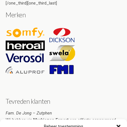
[/one_third][one_third_last]
Merken
Tevreden klanten
Fam. De Jong – Zutphen
Wij hebben via
Markiezen Expert
een offerte aangevraagd.
Beheer toestemming
Deze was zo overtuigend dat ik de markiezen heb besteld.