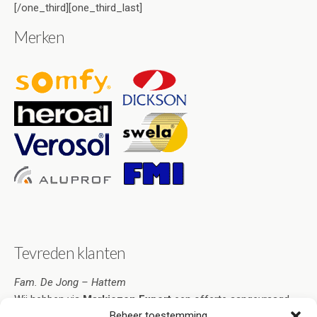
[/one_third][one_third_last]
Merken
Tevreden klanten
Fam. De Jong – Hattem
Wij hebben via
Markiezen Expert
een offerte aangevraagd.
Beheer toestemming
Deze was zo overtuigend dat ik de markiezen heb besteld.