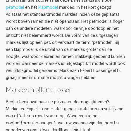
Er bestaan drie soorten markiezen, het standaardmodel,
petmodel
en het
klapmodel
markies. In het kort gezegd
volstaat het standaardmodel markies indien deze geplaatst
wordt boven ramen die niet openslaan. Het petmodel is hoger
dan de andere modellen, waardoor de vrije doorloop en het
uitzicht niet belemmerd wordt. De vorm van de uitgeslagen
markies lijkt op een pet, dit verklaart de term “petmodel”. Bij
een klapmodel is de uitval van de markies groter dan de
hoogte, waardoor deuren en ramen makkelijk geopend kunnen
worden wanneer de markies is uitgeklapt. Dit model wordt ook
wel uitslagmodel genoemd. Markiezen Expert Losser geeft u
graag meer informatie mocht u vragen hebben.
Markiezen offerte Losser
Bent u benieuwd naar de prijzen en de mogelijkheden?
Markiezen Expert Losser stelt geheel kosteloos en vrijblijvend
een offerte op maat voor u op. Wanneer u in het
contactformulier aangeeft wat uw wensen zijn dan hoort u
spoedig van ons![/two_third][one_third_last]