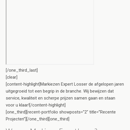
[/one_third_last]
[clear]
[content-highlight]Markiezen Expert Losser de afgelopen jaren
uitgegroeid tot een begrip in de branche. Wij bewijzen dat
service, kwaliteit en scherpe prijzen samen gaan en staan
voor u klaar![/content-highlight]
[one_third][recent-portfolio showposts=”2″ title=”Recente
Projecten”][/one_third][one_third]