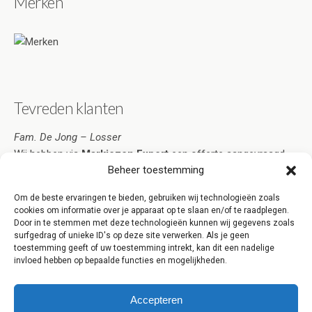
Merken
Tevreden klanten
Fam. De Jong – Losser
Wij hebben via
Markiezen Expert
een offerte aangevraagd.
Beheer toestemming
Deze was zo overtuigend dat ik de markiezen heb besteld.
Snelle service en scherpe prijzen. Bovendien zijn ze zeer
Om de beste ervaringen te bieden, gebruiken wij technologieën zoals
netjes geplaatst. Kortom, Markiezen Expert Losser is een
cookies om informatie over je apparaat op te slaan en/of te raadplegen.
aanrader!
Door in te stemmen met deze technologieën kunnen wij gegevens zoals
surfgedrag of unieke ID's op deze site verwerken. Als je geen
[clear][/one_third_last]
toestemming geeft of uw toestemming intrekt, kan dit een nadelige
invloed hebben op bepaalde functies en mogelijkheden.
Accepteren