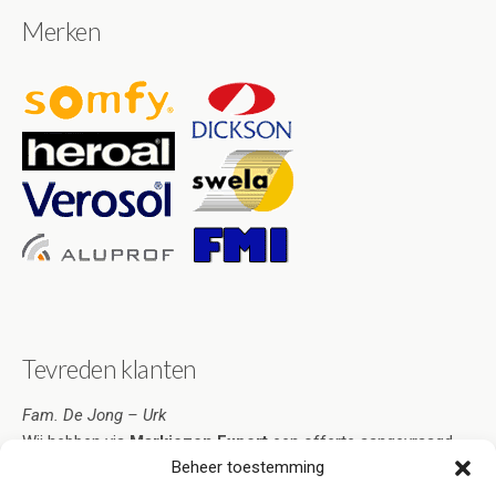
Merken
Tevreden klanten
Fam. De Jong – Urk
Wij hebben via
Markiezen Expert
een offerte aangevraagd.
Beheer toestemming
Deze was zo overtuigend dat ik de markiezen heb besteld.
Snelle service en scherpe prijzen. Bovendien zijn ze zeer