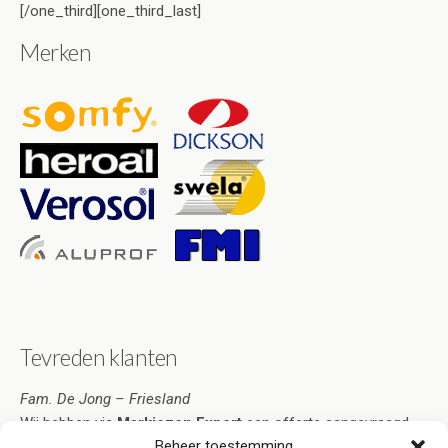
[/one_third][one_third_last]
Merken
Tevreden klanten
Fam. De Jong – Friesland
Wij hebben via
Markiezen Expert
een offerte aangevraagd.
Beheer toestemming
Deze was zo overtuigend dat ik de markiezen heb besteld.