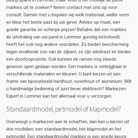
bedrijfspand in Lemmer, maar vindt u het moeilijk de juiste
markies uit te zoeken? Neem contact met ons op voor
consult. Samen met u bepalen wij welk materiaal, welke vorm
en kleur het beste past bij uw gevel. Advies op maat, een
goede garantie en scherpe prijzen! Behalve dat een markies
de uitstraling van uw pand in Lemmer gunstig beïnvloedt,
heeft het ook nog andere voordelen. Ze bieden bescherming
tegen invallende zon van de zijkant, ze zijn windvast en bieden
een doorloopruimte. Ook kunnen de ramen nog steeds
gewoon open gedaan worden. Een markies is verkrijgbaar in
verschillende materialen en kleuren. U kunt kiezen uit een
frame van bijvoorbeeld hardhout, vurenhout of aluminium. Wilt
u handmatige bediening of juist liever elektrisch? Markiezen
Expert in Lemmer kan het allemaal voor u verzorgen.
Standaardmodel, petmodel of klapmodel?
Overweegt u markiezen aan te schaffen, dan kan u kiezen uit
drie modellen; een standaardmodel, het klapmodel en het
petmodel. Een standaardmodel markies is een goede keuze