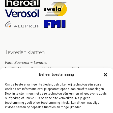
Tevreden klanten
Fam. Boersma – Lemmer
Via
Markiezen Expert
hebben wij een offerte aangevraagd.
Beheer toestemming
De offerte omvatte al onze wensen en was tegelijkertijd zeer
scherp geprijsd. We hebben de offerte geaccepteerd en kort
Om de beste ervaringen te bieden, gebruiken wij technologieën zoals
daarna werden de markiezen al geplaatst. Wij zijn erg tevreden
cookies om informatie over je apparaat op te slaan en/of te raadplegen.
over Markiezen Expert Lemmer!
Door in te stemmen met deze technologieën kunnen wij gegevens zoals
surfgedrag of unieke ID's op deze site verwerken. Als je geen
[clear][/one_third_last]
toestemming geeft of uw toestemming intrekt, kan dit een nadelige
invloed hebben op bepaalde functies en mogelijkheden.