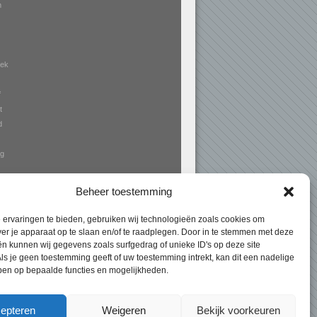
m
ek
f
t
d
rg
Beheer toestemming
ervaringen te bieden, gebruiken wij technologieën zoals cookies om
ver je apparaat op te slaan en/of te raadplegen. Door in te stemmen met deze
n kunnen wij gegevens zoals surfgedrag of unieke ID's op deze site
n Expert
> Markiezen Landgraaf – hoogte
ls je geen toestemming geeft of uw toestemming intrekt, kan dit een nadelige
ben op bepaalde functies en mogelijkheden.
laagste prijzen!
epteren
Weigeren
Bekijk voorkeuren