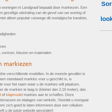
van woningen in Landgraaf bepaald door markiezen. Een
n gezellige uitstraling van de gevel van uw woning of
 niet alleen populair vanwege dit nostalgische karakter,
ndigheden
amen
, vormen, kleuren en materialen
drie verschillende modellen. In de meeste gevallen is
een standaard markies voor u geschikt is, is
mte voor het raam waar u de markies wilt plaatsen.
 de markies te laag is (kleiner dan 2.10 meter), dan
l
of
klapmodel
markies aan te schaffen. Deze
terrassen en etalages van winkels. Voordat u overgaat
 om zich goed te laten informeren door een rolluiken
eeft u de juiste website gevonden!