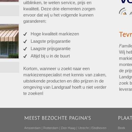
uitblinken, te weten service, prijs en
kwaliteit. Deze drie elementen zorgen
ervoor dat wij u het volgende kunnen
garanderen:
Hoge kwaliteit markiezen
Laagste prijsgarantie
Famili
Laagste prijsgarantie
Wij he
Altijd bij u in de buurt
markie
monter
Kortom, wanneer u zoekt naar een
de pri
markiezenspecialist met kennis van zaken,
Landgr
uitstekende producten en dito prijzen in de
zoek b
omgeving van Landgraaf hoeft u niet verder
levera
te zoeken!
Amsterdam
|
Rotterdam
|
Den Haag
|
Utrecht
|
Eindhoven
Beek