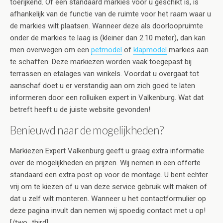
toerijkend. Of een standaard markies voor u geschikt is, is
afhankelijk van de functie van de ruimte voor het raam waar u
de markies wilt plaatsen. Wanneer deze als doorloopruimte
onder de markies te laag is (kleiner dan 2.10 meter), dan kan
men overwegen om een
petmodel
of
klapmodel
markies aan
te schaffen. Deze markiezen worden vaak toegepast bij
terrassen en etalages van winkels. Voordat u overgaat tot
aanschaf doet u er verstandig aan om zich goed te laten
informeren door een rolluiken expert in Valkenburg. Wat dat
betreft heeft u de juiste website gevonden!
Benieuwd naar de mogelijkheden?
Markiezen Expert Valkenburg geeft u graag extra informatie
over de mogelijkheden en prijzen. Wij nemen in een offerte
standaard een extra post op voor de montage. U bent echter
vrij om te kiezen of u van deze service gebruik wilt maken of
dat u zelf wilt monteren. Wanneer u het contactformulier op
deze pagina invult dan nemen wij spoedig contact met u op!
[/two_third]