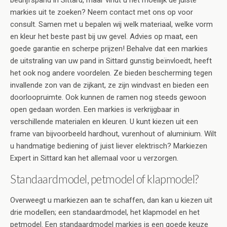
bedrijfspand in Sittard, maar vindt u het moeilijk de juiste
markies uit te zoeken? Neem contact met ons op voor
consult. Samen met u bepalen wij welk materiaal, welke vorm
en kleur het beste past bij uw gevel. Advies op maat, een
goede garantie en scherpe prijzen! Behalve dat een markies
de uitstraling van uw pand in Sittard gunstig beïnvloedt, heeft
het ook nog andere voordelen. Ze bieden bescherming tegen
invallende zon van de zijkant, ze zijn windvast en bieden een
doorloopruimte. Ook kunnen de ramen nog steeds gewoon
open gedaan worden. Een markies is verkrijgbaar in
verschillende materialen en kleuren. U kunt kiezen uit een
frame van bijvoorbeeld hardhout, vurenhout of aluminium. Wilt
u handmatige bediening of juist liever elektrisch? Markiezen
Expert in Sittard kan het allemaal voor u verzorgen.
Standaardmodel, petmodel of klapmodel?
Overweegt u markiezen aan te schaffen, dan kan u kiezen uit
drie modellen; een standaardmodel, het klapmodel en het
petmodel. Een standaardmodel markies is een goede keuze