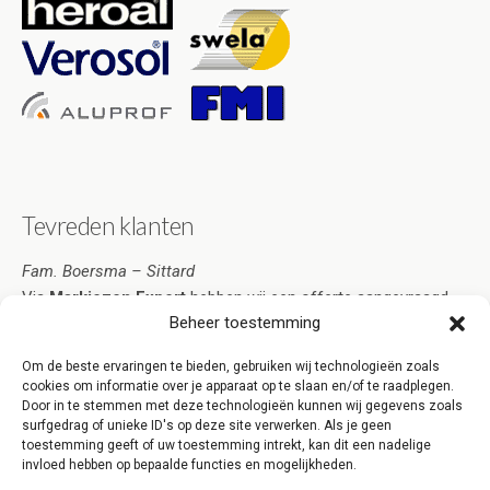
Tevreden klanten
Fam. Boersma – Sittard
Via
Markiezen Expert
hebben wij een offerte aangevraagd.
Beheer toestemming
De offerte omvatte al onze wensen en was tegelijkertijd zeer
scherp geprijsd. We hebben de offerte geaccepteerd en kort
Om de beste ervaringen te bieden, gebruiken wij technologieën zoals
daarna werden de markiezen al geplaatst. Wij zijn erg tevreden
cookies om informatie over je apparaat op te slaan en/of te raadplegen.
over Markiezen Expert Sittard!
Door in te stemmen met deze technologieën kunnen wij gegevens zoals
surfgedrag of unieke ID's op deze site verwerken. Als je geen
[clear][/one_third_last]
toestemming geeft of uw toestemming intrekt, kan dit een nadelige
invloed hebben op bepaalde functies en mogelijkheden.